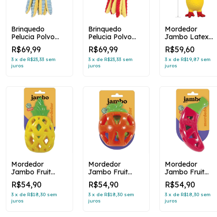
Brinquedo
Brinquedo
Mordedor
Pelucia Polvo
Pelucia Polvo
Jambo Latex
Ball Azul Jambo
Ball Vermelho
Galinha funny
R$69,99
R$69,99
R$59,60
Pet
Jambo Pet
peq
3
x
de
R$23,33
sem
3
x
de
R$23,33
sem
3
x
de
R$19,87
sem
juros
juros
juros
Mordedor
Mordedor
Mordedor
Jambo Fruit
Jambo Fruit
Jambo Fruit
Treat Abacaxi
Treat Laranja
Treat Pimenta
R$54,90
R$54,90
R$54,90
3
x
de
R$18,30
sem
3
x
de
R$18,30
sem
3
x
de
R$18,30
sem
juros
juros
juros