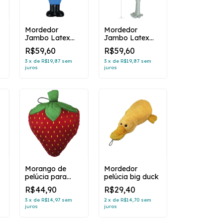
Mordedor
Mordedor
Jambo Latex
Jambo Latex
Pirata pq
Top Ave Branca
R$59,60
R$59,60
3
x
de
R$19,87
sem
3
x
de
R$19,87
sem
juros
juros
Morango de
Mordedor
pelúcia para
pelúcia big duck
cachorro com
R$44,90
R$29,40
som
3
x
de
R$14,97
sem
2
x
de
R$14,70
sem
juros
juros