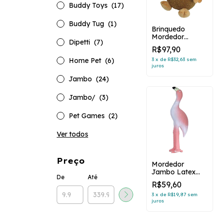
Buddy Toys
(17)
Buddy Tug
(1)
Brinquedo
Mordedor
Dipetti
(7)
Pelúcia Big Smile
R$97,90
Monkey
Home Pet
(6)
3
x
de
R$32,63
sem
juros
Jambo
(24)
Jambo/
(3)
Pet Games
(2)
Ver todos
Preço
Mordedor
Jambo Latex
De
Até
Top Flamingo
R$59,60
Rosa
3
x
de
R$19,87
sem
juros