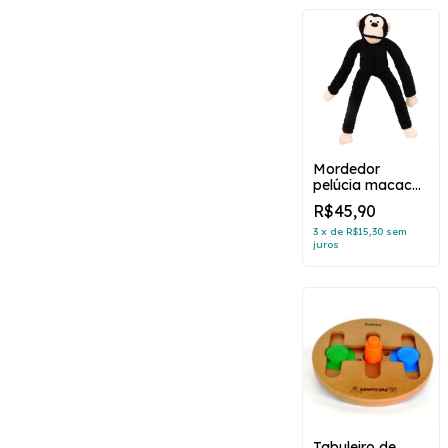
Mordedor
pelúcia macaco
grande kevel
R$45,90
3
x
de
R$15,30
sem
juros
Tabuleiro de