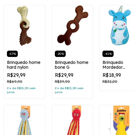
-
57
%
-
25
%
-
41
%
Brinquedo home
Brinquedo home
Brinquedo
hard nylon
bone G
Mordedor
pelúcia preguiç
R$29,99
R$29,99
R$18,99
R$69,90
R$39,90
R$32,00
2
x
de
R$15,00
sem
2
x
de
R$15,00
sem
juros
juros