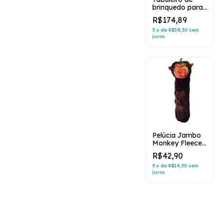
brinquedo para
cachorro
R$174,89
3
x
de
R$58,30
sem
juros
Pelúcia Jambo
Monkey Fleece
Pequeno 30cm
R$42,90
3
x
de
R$14,30
sem
juros