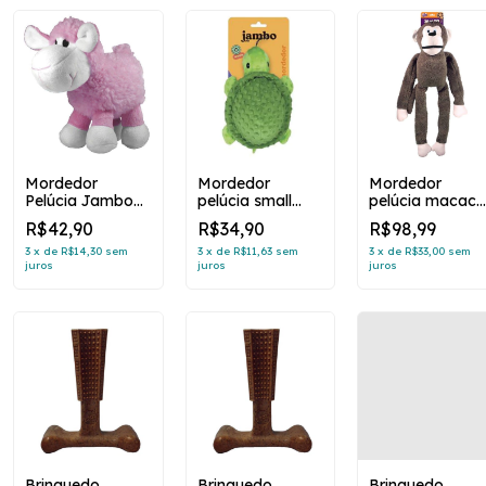
Mordedor
Mordedor
Mordedor
Pelúcia Jambo
pelúcia small
pelúcia macaco
Ovelha Meeeh -
scan tartaruga
gigante marro
R$42,90
R$34,90
R$98,99
Rosa
verde
3
x
de
R$14,30
sem
3
x
de
R$11,63
sem
3
x
de
R$33,00
sem
juros
juros
juros
Brinquedo
Brinquedo
Brinquedo