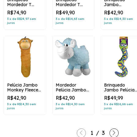
Mordedor T
Mordedor T
Jambo
Bamboobone
Bamboobone
Mordedor De
R$74,90
R$49,90
R$42,90
Carne para Cães
Carne para Cães
Pelúcia
- Médio
- Pequeno
Barriguinha Plu
3
x
de
R$24,97
sem
3
x
de
R$16,63
sem
3
x
de
R$14,30
sem
juros
juros
juros
Cão Para Cães
Pelúcia Jambo
Mordedor
Brinquedo
Monkey Fleece
Pelúcia Jambo
Jambo Pelúcia
Pequeno 30cm
Ovelha Meeeh -
Serpente Verde
R$42,90
R$42,90
R$49,99
Azul
para Cães
3
x
de
R$14,30
sem
3
x
de
R$14,30
sem
3
x
de
R$16,66
sem
juros
juros
juros
1
/
3