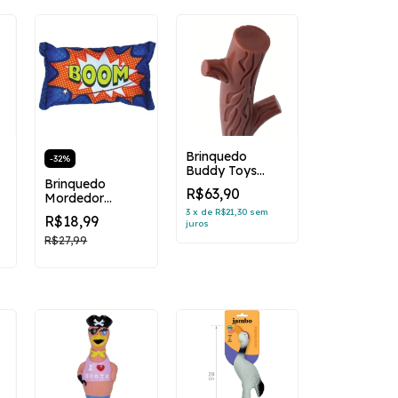
Brinquedo
-
32
%
Buddy Toys
Brinquedo
Graveto Nylon
R$63,90
Mordedor
a
Pelúcia Bag
3
x
de
R$21,30
sem
R$18,99
juros
Boom Azul
R$27,99