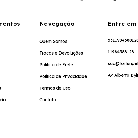
mentos
Navegação
Entre em
551198458812
Quem Somos
11984588128
Trocas e Devoluções
sac@forfunpet
Política de Frete
Av Alberto Byi
Política de Privacidade
s
Termos de Uso
eio
Contato