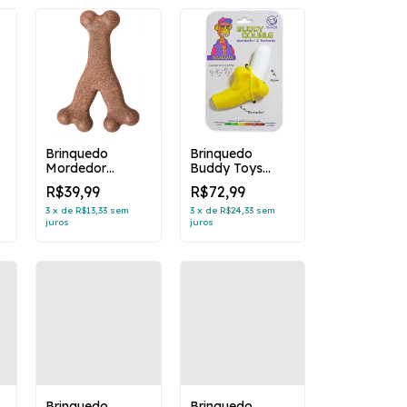
Brinquedo
Brinquedo
Mordedor
Buddy Toys
m
Wishbone bacon
Banana Double
R$39,99
R$72,99
grande
2 Texturas
3
x
de
R$13,33
sem
3
x
de
R$24,33
sem
juros
juros
Brinquedo
Brinquedo