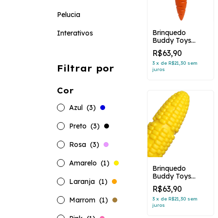
Pelucia
Brinquedo
Interativos
Buddy Toys
Cenoura Nylon
R$63,90
3
x
de
R$21,30
sem
Filtrar por
juros
Cor
Azul
(3)
Preto
(3)
Rosa
(3)
Amarelo
(1)
Brinquedo
Buddy Toys
Laranja
(1)
Milho Nylon
R$63,90
Amarelo
3
x
de
R$21,30
sem
Marrom
(1)
juros