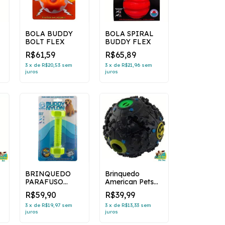
BOLA BUDDY
BOLA SPIRAL
BOLT FLEX
BUDDY FLEX
R$61,59
R$65,89
3
x
de
R$20,53
sem
3
x
de
R$21,96
sem
juros
juros
BRINQUEDO
Brinquedo
PARAFUSO
American Pets
BUDDY NYLON
Bolinha
R$59,90
R$39,99
Inteligente - G
3
x
de
R$19,97
sem
3
x
de
R$13,33
sem
juros
juros