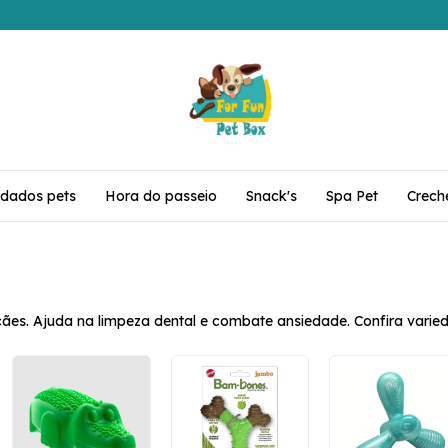
idados pets
Hora do passeio
Snack's
Spa Pet
Crech
cães. Ajuda na limpeza dental e combate ansiedade. Confira varied