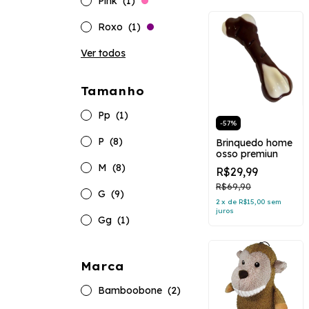
Pink
(1)
Roxo
(1)
Ver todos
Tamanho
Pp
(1)
-
57
%
P
(8)
Brinquedo home
osso premiun
M
(8)
R$29,99
R$69,90
G
(9)
2
x
de
R$15,00
sem
juros
Gg
(1)
Marca
Bamboobone
(2)