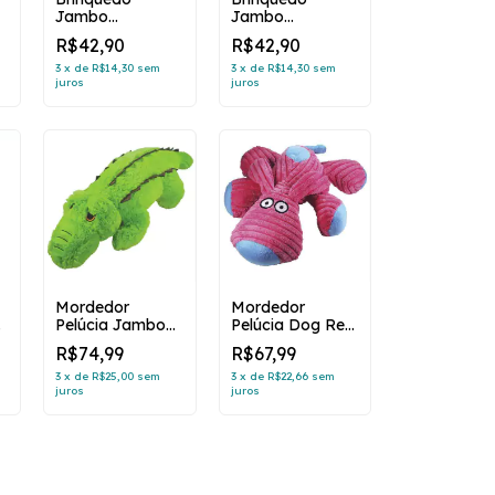
Jambo
Jambo
Mordedor De
Mordedor De
R$42,90
R$42,90
Pelúcia
Pelúcia
sh
Barriguinha Plush
Barriguinha Plush
3
x
de
R$14,30
sem
3
x
de
R$14,30
sem
juros
juros
Elefante Para
Tigre Para Cães
Cães
Mordedor
Mordedor
Pelúcia Jambo
Pelúcia Dog Rest
Jacaré Super
Rosa Jambo
R$74,99
R$67,99
Fofo Único
Único
3
x
de
R$25,00
sem
3
x
de
R$22,66
sem
juros
juros