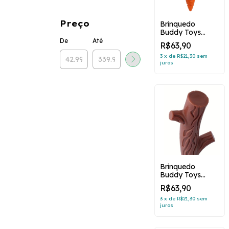
Preço
Brinquedo
Buddy Toys
Cenoura Nylon
De
Até
R$63,90
3
x
de
R$21,30
sem
juros
Brinquedo
Buddy Toys
Graveto Nylon
R$63,90
3
x
de
R$21,30
sem
juros