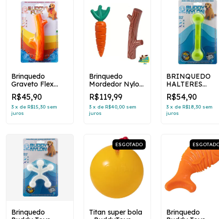
Brinquedo
Brinquedo
BRINQUEDO
Graveto Flex
Mordedor Nylon
HALTERES
Buddy Toys
Cenoura e
BUDDY NYLON
R$45,90
R$119,99
R$54,90
Único
Graveto Buddy
Toys Único
3
x
de
R$15,30
sem
3
x
de
R$40,00
sem
3
x
de
R$18,30
sem
juros
juros
juros
ESGOTADO
ESGOTAD
Brinquedo
Titan super bola
Brinquedo