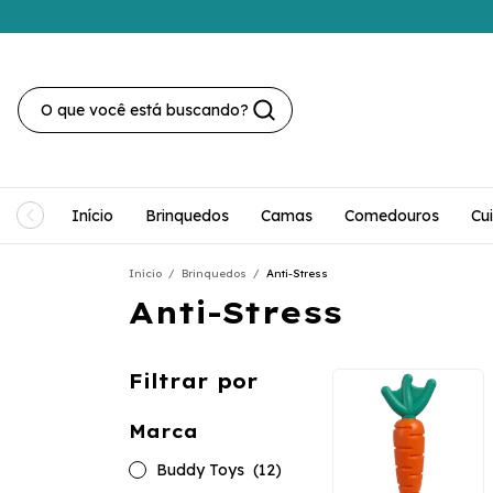
Início
Brinquedos
Camas
Comedouros
Cu
Início
/
Brinquedos
/
Anti-Stress
Anti-Stress
Filtrar por
Marca
Buddy Toys
(12)