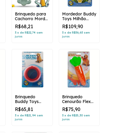
Brinquedo para
Mordedor Buddy
Cachorro Morder
Toys Milhão
Lula Molusco
Nylon
R$68,21
R$109,90
Bob Esponja
3
x
de
R$22,74
sem
3
x
de
R$36,63
sem
juros
juros
Brinquedo
Brinquedo
Buddy Toys
Cenourão Flex
Pneu Nylon
para Cães
R$65,81
R$75,90
Vermelho
3
x
de
R$21,94
sem
3
x
de
R$25,30
sem
juros
juros