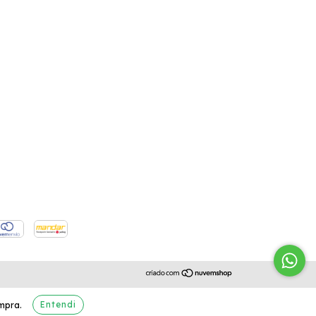
Entendi
mpra.