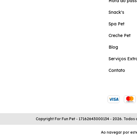
Hora do pass
Snack's
Spa Pet
Creche Pet
Blog
Serviços Extr
Contato
Copyright For Fun Pet - 17162643000134 - 2026. Todos o
Ao navegar por este