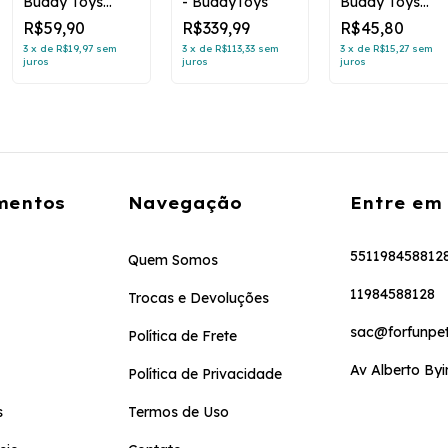
Buddy Toys
- BuddyToys
Buddy Toys
Boneco de
Peixe Flex
R$59,90
R$339,99
R$45,80
Nylon
3
x
de
R$19,97
sem
3
x
de
R$113,33
sem
3
x
de
R$15,27
sem
juros
juros
juros
mentos
Navegação
Entre em
551198458812
Quem Somos
11984588128
Trocas e Devoluções
sac@forfunpet
Política de Frete
Av Alberto Byi
Política de Privacidade
s
Termos de Uso