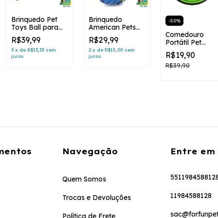
Brinquedo Pet
Brinquedo
-
50
%
Toys Ball para
American Pets
Comedouro
Cães - Azul
Bolinha
R$39,99
R$29,99
Portátil Pet
Inteligente - P
Bamboo
3
x
de
R$13,33
sem
2
x
de
R$15,00
sem
R$19,90
juros
juros
R$39,90
mentos
Navegação
Entre em
551198458812
Quem Somos
11984588128
Trocas e Devoluções
sac@forfunpet
Política de Frete