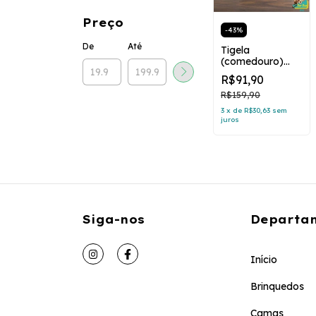
Preço
-
43
%
De
Até
Tigela
(comedouro)
elevada
R$91,90
ortopédica anti-
vômito para
R$159,90
gatos
3
x
de
R$30,63
sem
juros
Siga-nos
Departa
Início
Brinquedos
Camas