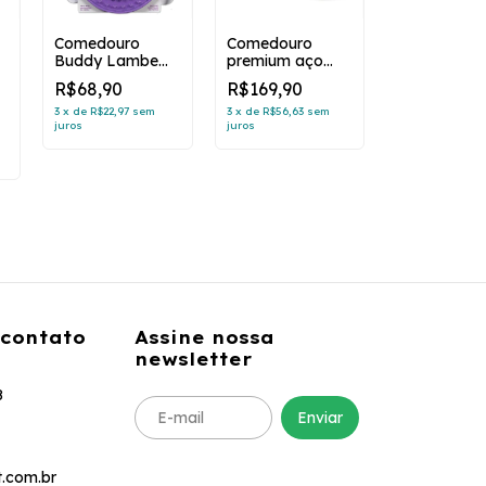
Comedouro
Comedouro
Buddy Lambe
premium aço
para Cães e
inox preto - N3
R$68,90
R$169,90
Gatos
3
x
de
R$22,97
sem
3
x
de
R$56,63
sem
juros
juros
 contato
Assine nossa
newsletter
8
.com.br