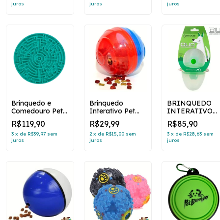
juros
juros
juros
Brinquedo e
Brinquedo
BRINQUEDO
Comedouro Pet
Interativo Pet
INTERATIVO
Games Labirinto
Games Petball
DISPENSER DE
R$119,90
R$29,99
R$85,90
Verde Água para
para Cães
RAÇÃO DUPLO
Cães e Gatos
DDR DUO
3
x
de
R$39,97
sem
2
x
de
R$15,00
sem
3
x
de
R$28,63
sem
juros
juros
juros