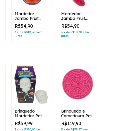
Mordedor
Mordedor
Jambo Fruit
Jambo Fruit
Treat Laranja
Treat Pimenta
R$54,90
R$54,90
3
x
de
R$18,30
sem
3
x
de
R$18,30
sem
juros
juros
Brinquedo
Brinquedo e
o
Mordedor Pet
Comedouro Pet
Games
Games Labirinto
R$59,99
R$119,90
Caveirinha Nylon
Rosa para Cães
e Gatos (cópia)
3
x
de
R$20,00
sem
3
x
de
R$39,97
sem