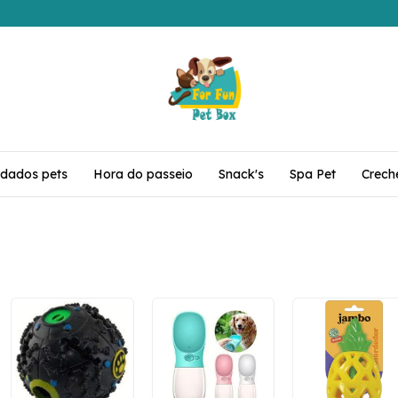
idados pets
Hora do passeio
Snack's
Spa Pet
Crech