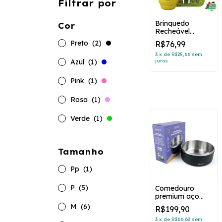
Filtrar por
Brinquedo
Cor
Recheável
Colmeia Buddy
Preto
(2)
R$76,99
Toys
3
x
de
R$25,66
sem
Azul
(1)
juros
Pink
(1)
Rosa
(1)
Verde
(1)
Tamanho
Pp
(1)
P
(5)
Comedouro
premium aço
inox preto - N4
M
(6)
R$199,90
3
x
de
R$66,63
sem