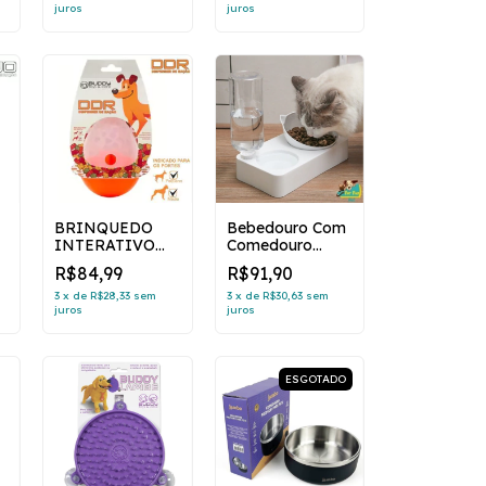
juros
juros
(cópia)
BRINQUEDO
Bebedouro Com
INTERATIVO
Comedouro
DISPENSER DE
Automático Para
R$84,99
R$91,90
RAÇÃO DDR
Ração E Água
Pet
3
x
de
R$28,33
sem
3
x
de
R$30,63
sem
juros
juros
ESGOTADO