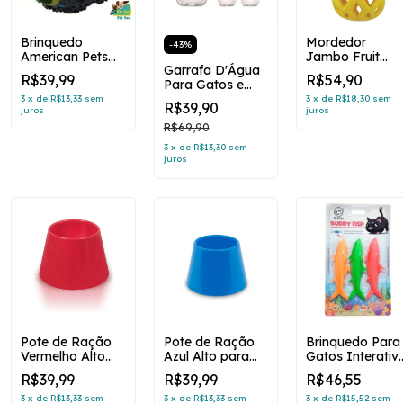
Brinquedo
Mordedor
-
43
%
American Pets
Jambo Fruit
Garrafa D'Água
Bolinha
Treat Abacaxi
R$39,99
R$54,90
Para Gatos e
Inteligente - G
Cachorros - PET
3
x
de
R$13,33
sem
3
x
de
R$18,30
sem
R$39,90
juros
juros
CUP
R$69,90
3
x
de
R$13,30
sem
juros
Pote de Ração
Pote de Ração
Brinquedo Para
Vermelho Alto
Azul Alto para
Gatos Interativ
para Cachorro
Cachorro
Buddy Fish
R$39,99
R$39,99
R$46,55
Pequeno 500ml
Pequeno 500ml
3
x
de
R$13,33
sem
3
x
de
R$13,33
sem
3
x
de
R$15,52
sem