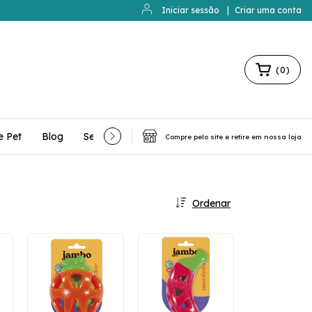
Iniciar sessão
|
Criar uma conta
(
0
)
e Pet
Blog
Serviços Extras
Contato
Compre pelo site e retire em nossa loja
Ordenar