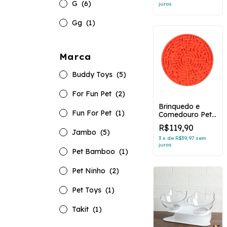
G
(6)
juros
Gg
(1)
Marca
Buddy Toys
(5)
For Fun Pet
(2)
Brinquedo e
Fun For Pet
(1)
Comedouro Pet
Games Labirinto
R$119,90
Laranja para
Jambo
(5)
Cães e Gatos
3
x
de
R$39,97
sem
juros
(cópia)
Pet Bamboo
(1)
Pet Ninho
(2)
Pet Toys
(1)
Takit
(1)