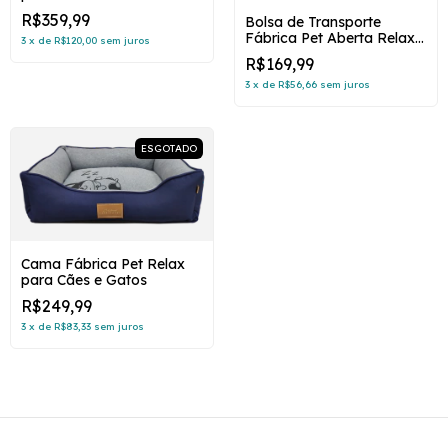
R$359,99
Bolsa de Transporte
Fábrica Pet Aberta Relax
3
x
de
R$120,00
sem juros
para Cães e Gatos
R$169,99
3
x
de
R$56,66
sem juros
ESGOTADO
Cama Fábrica Pet Relax
para Cães e Gatos
R$249,99
3
x
de
R$83,33
sem juros