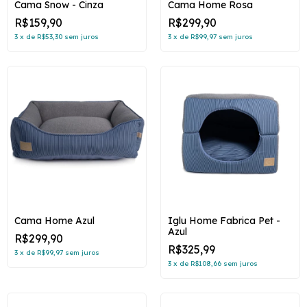
Cama Snow - Cinza
Cama Home Rosa
R$159,90
R$299,90
3
x
de
R$53,30
sem juros
3
x
de
R$99,97
sem juros
Cama Home Azul
Iglu Home Fabrica Pet -
Azul
R$299,90
R$325,99
3
x
de
R$99,97
sem juros
3
x
de
R$108,66
sem juros