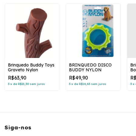
Brinquedo Buddy Toys
BRINQUEDO DISCO
Br
Graveto Nylon
BUDDY NYLON
Bo
R$63,90
R$49,90
R$
3
x
de
R$21,30
sem juros
3
x
de
R$16,63
sem juros
3
x
Siga-nos