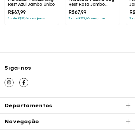
Rest Azul Jambo Único
Rest Rosa Jambo
Ja
Único
Fo
R$67,99
R$67,99
R$
3
x
de
R$22,66
sem juros
3
x
de
R$22,66
sem juros
3
x
Siga-nos
Departamentos
Navegação