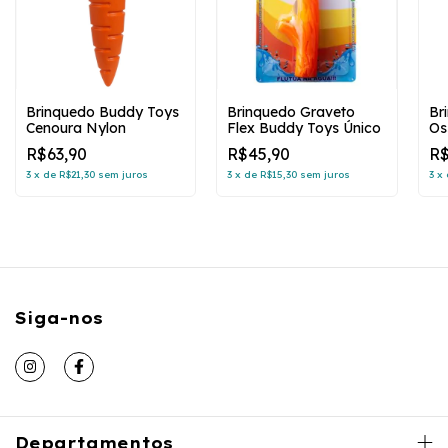
Brinquedo Buddy Toys
Brinquedo Graveto
Br
Cenoura Nylon
Flex Buddy Toys Único
Os
R$63,90
R$45,90
R$
3
x
de
R$21,30
sem juros
3
x
de
R$15,30
sem juros
3
x
Siga-nos
Departamentos