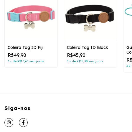
Coleira Tag ID Fiji
Coleira Tag ID Black
Gu
Co
R$49,90
R$45,90
R$
3
x
de
R$16,63
sem juros
3
x
de
R$15,30
sem juros
3
x
Siga-nos