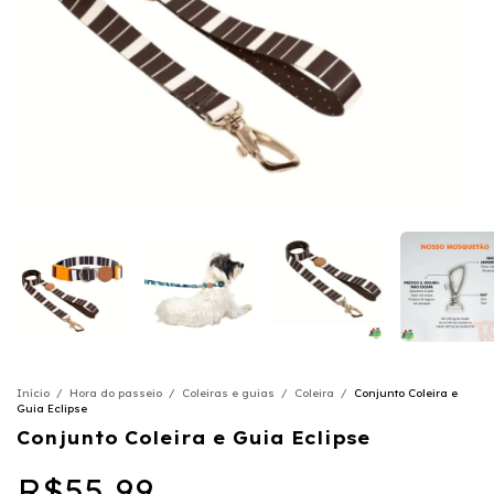
Início
/
Hora do passeio
/
Coleiras e guias
/
Coleira
/
Conjunto Coleira e
Guia Eclipse
Conjunto Coleira e Guia Eclipse
R$55,99