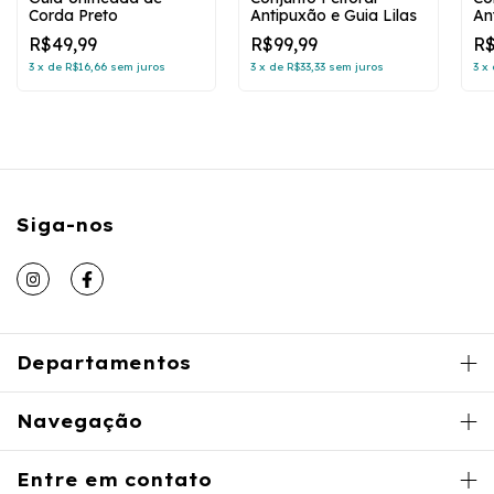
Corda Preto
Antipuxão e Guia Lilas
An
R$49,99
R$99,99
R$
3
x
de
R$16,66
sem juros
3
x
de
R$33,33
sem juros
3
x
Siga-nos
Departamentos
Navegação
Entre em contato