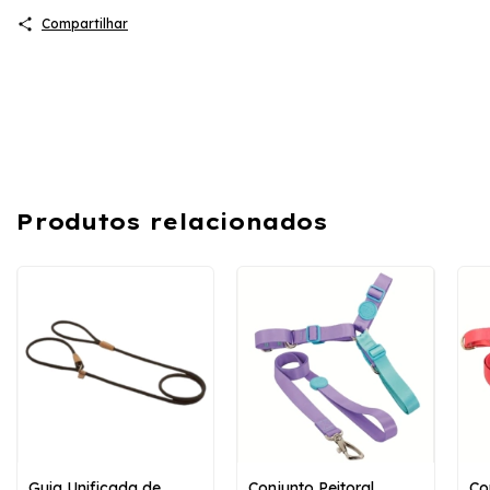
Compartilhar
Produtos relacionados
Guia Unificada de
Conjunto Peitoral
Co