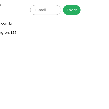
8
.com.br
ngton, 152