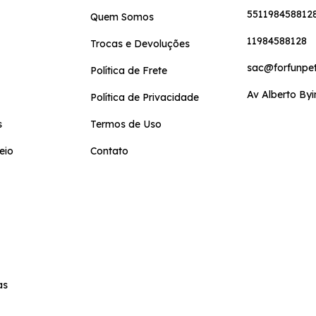
551198458812
Quem Somos
11984588128
Trocas e Devoluções
sac@forfunpet
Política de Frete
Av Alberto Byi
Política de Privacidade
s
Termos de Uso
eio
Contato
as