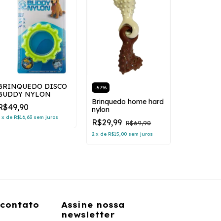
BRINQUEDO DISCO
-
57
%
BUDDY NYLON
Brinquedo home hard
-
67
%
R$49,90
nylon
Brinquedo
3
x
de
R$16,63
sem juros
R$29,99
R$69,90
colorido G
2
x
de
R$15,00
sem juros
R$9,90
R
 contato
Assine nossa
newsletter