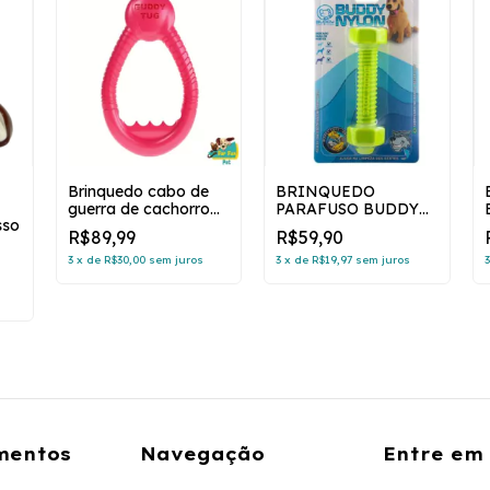
Brinquedo cabo de
BRINQUEDO
guerra de cachorro
PARAFUSO BUDDY
sso
Buddy Tug - BUDDY
NYLON
R$89,99
R$59,90
TOYS
3
x
de
R$30,00
sem juros
3
x
de
R$19,97
sem juros
mentos
Navegação
Entre em