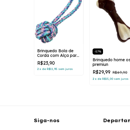
IRAL
Brinquedo Bola de
-
57
%
FLEX
Corda com Alça para
Brinquedo home o
Cães
R$23,90
premiun
96
sem juros
2
x
de
R$11,95
sem juros
R$29,99
R$69,90
2
x
de
R$15,00
sem juros
Siga-nos
Departa