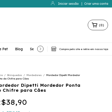
Iniciar sessão
|
Criar uma conta
(
0
)
e Pet
Blog
Serviços Extras
Contato
Compre pelo site e retire em nossa loja
cio
/
Brinquedos
/
Mordedores
/
Mordedor Dipetti Mordedor
ta de Chifre para Cães
ordedor Dipetti Mordedor Ponta
e Chifre para Cães
$38,90