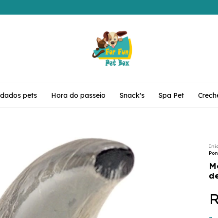
idados pets
Hora do passeio
Snack's
Spa Pet
Crech
Iní
Pon
M
d
R